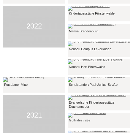
Kindertagesstätte Fürstenwalde
2022
Mensa Brandenburg
Neubau Campus Leverkusen
Neubau Hort Eberswalde
Potsdamer Mitte
Schulstandort Paul-Junius-Straße
Evangelische Kindertagesstätte
Dettmannsdorf
2021
Gotlindestraße