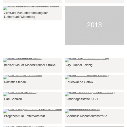
Zentraler Besucherempfang der
Lutherstadt Wittenberg
2013
Berliner Mauer Niederkirchner Straße
City-Tunnel-Leipzig
Domstift Stendal
Feuerwache Gatow
Haiti Schulen
Kindertagesstätte KT21
Pflegezentrum Fettenvorstadt
Sporthalle Monumentenstraße