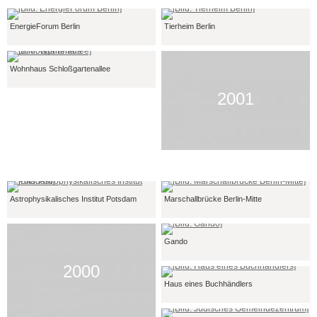
EnergieForum Berlin
Tierheim Berlin
Wohnhaus Schloßgartenallee
2001
Astrophysikalisches Institut Potsdam
Marschallbrücke Berlin-Mitte
Gando
2000
Haus eines Buchhändlers