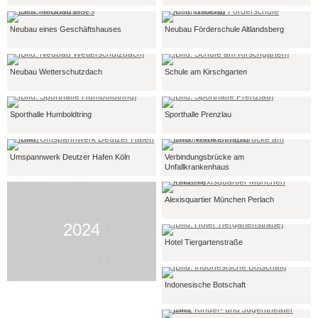
Neubau eines Geschäftshauses
Neubau Förderschule Altlandsberg
Neubau Wetterschutzdach
Schule am Kirschgarten
Sporthalle Humboldtring
Sporthalle Prenzlau
Umspannwerk Deutzer Hafen Köln
Verbindungsbrücke am
Unfallkrankenhaus
Alexisquartier München Perlach
2024
Hotel Tiergartenstraße
Indonesische Botschaft