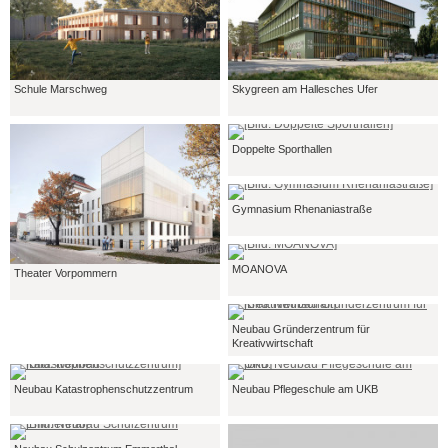
Schule Marschweg
Skygreen am Hallesches Ufer
Doppelte Sporthallen
Gymnasium Rhenaniastraße
MOANOVA
Theater Vorpommern
Neubau Gründerzentrum für
Kreativwirtschaft
Neubau Katastrophenschutzzentrum
Neubau Pflegeschule am UKB