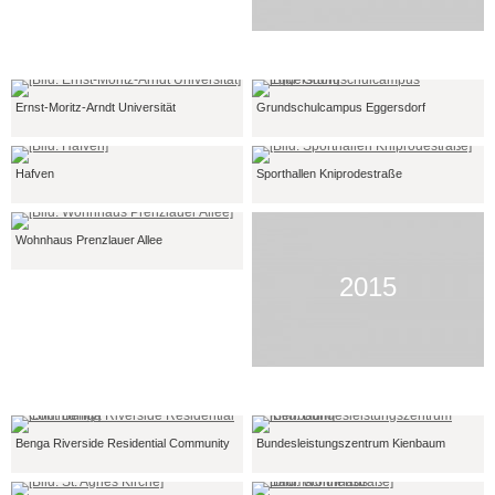
Ernst-Moritz-Arndt Universität
Grundschulcampus Eggersdorf
Hafven
Sporthallen Kniprodestraße
Wohnhaus Prenzlauer Allee
2015
Benga Riverside Residential Community
Bundesleistungszentrum Kienbaum