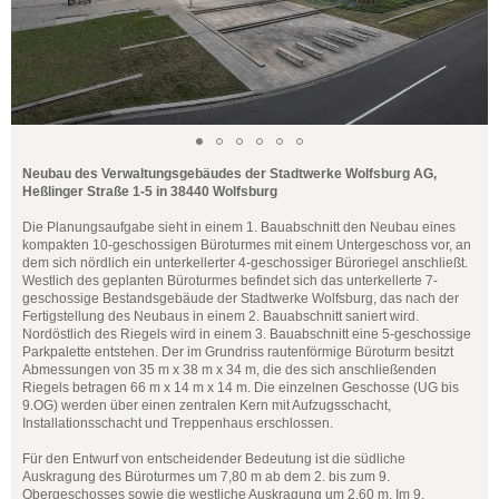
Neubau des Verwaltungsgebäudes der Stadtwerke Wolfsburg AG,
Heßlinger Straße 1-5 in 38440 Wolfsburg
Die Planungsaufgabe sieht in einem 1. Bauabschnitt den Neubau eines
kompakten 10-geschossigen Büroturmes mit einem Untergeschoss vor, an
dem sich nördlich ein unterkellerter 4-geschossiger Büroriegel anschließt.
Westlich des geplanten Büroturmes befindet sich das unterkellerte 7-
geschossige Bestandsgebäude der Stadtwerke Wolfsburg, das nach der
Fertigstellung des Neubaus in einem 2. Bauabschnitt saniert wird.
Nordöstlich des Riegels wird in einem 3. Bauabschnitt eine 5-geschossige
Parkpalette entstehen. Der im Grundriss rautenförmige Büroturm besitzt
Abmessungen von 35 m x 38 m x 34 m, die des sich anschließenden
Riegels betragen 66 m x 14 m x 14 m. Die einzelnen Geschosse (UG bis
9.OG) werden über einen zentralen Kern mit Aufzugsschacht,
Installationsschacht und Treppenhaus erschlossen.
Für den Entwurf von entscheidender Bedeutung ist die südliche
Auskragung des Büroturmes um 7,80 m ab dem 2. bis zum 9.
Obergeschosses sowie die westliche Auskragung um 2,60 m. Im 9.