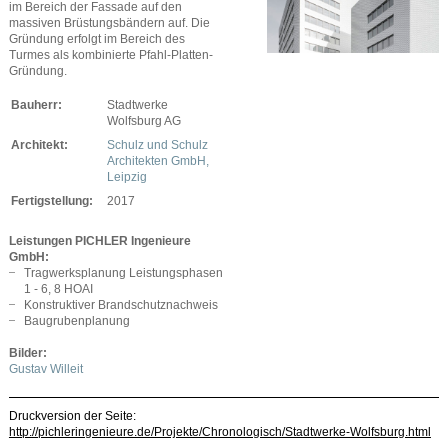
im Bereich der Fassade auf den
massiven Brüstungsbändern auf. Die
Gründung erfolgt im Bereich des
Turmes als kombinierte Pfahl-Platten-
Gründung.
Bauherr:
Stadtwerke
Wolfsburg AG
Architekt:
Schulz und Schulz
Architekten GmbH,
Leipzig
Fertigstellung:
2017
Leistungen PICHLER Ingenieure
GmbH:
Tragwerksplanung Leistungsphasen
1 - 6, 8 HOAI
Konstruktiver Brandschutznachweis
Baugrubenplanung
Bilder:
Gustav Willeit
Druckversion der Seite:
http://pichleringenieure.de/Projekte/Chronologisch/Stadtwerke-Wolfsburg.html