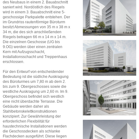
des Neubaus in einem 2. Bauabschnitt
saniert wird. Nordöstlich des Riegels
wird in einem 3. Bauabschnitt eine 5-
geschossige Parkpalette entstehen. Der
im Grundriss rautenförmige Büroturm
besitzt Abmessungen von 35 m x 38 m x
34 m, die des sich anschließenden
Riegels betragen 66 m x 14 m x 14 m.
Die einzelnen Geschosse (UG bis
9.OG) werden über einen zentralen
Kern mit Aufzugsschacht,
Installationsschacht und Treppenhaus
erschlossen.
Für den Entwurf von entscheidender
Bedeutung ist die südliche Auskragung
des Büroturmes um 7,80 m ab dem 2.
bis zum 9. Obergeschosses sowie die
westliche Auskragung um 2,60 m. Im 9.
Obergeschoss befindet sich westlich
eine nicht überdachte Terrasse. Die
Gebäude werden daher als
Stahlbetonskelettkonstruktionen
konzipiert. Zur Gewährleistung der
erforderlichen Flexibilität für
haustechnische Installationen werden
die Geschossdecken als schlanke
Flachdecken ausgeführt. Diese liegen