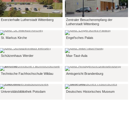
Exerzierhalle Lutherstadt Wittenberg
Zentraler Besucherempfang der
Lutherstadt Wittenberg
St. Markus Kirche
Engel'sches Palais
Schützenhaus Werder
Max-Taut-Aula
Technische Fachhochschule Wildau
Amtsgericht Brandenburg
Universitätsbibliothek Potsdam
Deutsches Historisches Museum