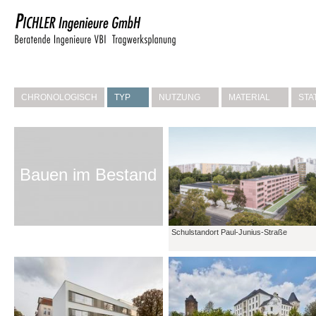
CHRONOLOGISCH
TYP
NUTZUNG
MATERIAL
STA
Bauen im Bestand
Schulstandort Paul-Junius-Straße