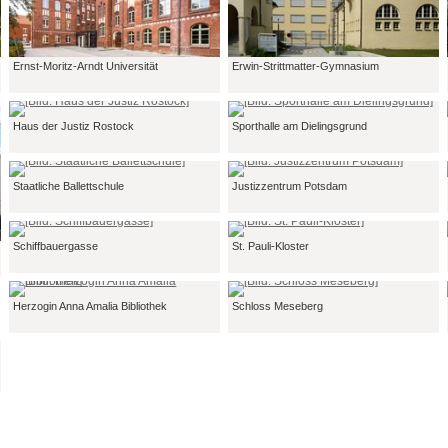
Ernst-Moritz-Arndt Universität
Erwin-Strittmatter-Gymnasium
Haus der Justiz Rostock
Sporthalle am Dielingsgrund
Staatliche Ballettschule
Justizzentrum Potsdam
Schiffbauergasse
St. Pauli-Kloster
Herzogin Anna Amalia Bibliothek
Schloss Meseberg