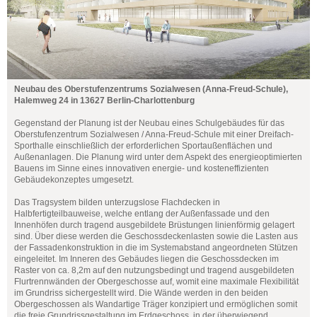
Neubau des Oberstufenzentrums Sozialwesen (Anna-Freud-Schule),
Halemweg 24 in 13627 Berlin-Charlottenburg
Gegenstand der Planung ist der Neubau eines Schulgebäudes für das
Oberstufenzentrum Sozialwesen / Anna-Freud-Schule mit einer Dreifach-
Sporthalle einschließlich der erforderlichen Sportaußenflächen und
Außenanlagen. Die Planung wird unter dem Aspekt des energieoptimierten
Bauens im Sinne eines innovativen energie- und kosteneffizienten
Gebäudekonzeptes umgesetzt.
Das Tragsystem bilden unterzugslose Flachdecken in
Halbfertigteilbauweise, welche entlang der Außenfassade und den
Innenhöfen durch tragend ausgebildete Brüstungen linienförmig gelagert
sind. Über diese werden die Geschossdeckenlasten sowie die Lasten aus
der Fassadenkonstruktion in die im Systemabstand angeordneten Stützen
eingeleitet. Im Inneren des Gebäudes liegen die Geschossdecken im
Raster von ca. 8,2m auf den nutzungsbedingt und tragend ausgebildeten
Flurtrennwänden der Obergeschosse auf, womit eine maximale Flexibilität
im Grundriss sichergestellt wird. Die Wände werden in den beiden
Obergeschossen als Wandartige Träger konzipiert und ermöglichen somit
die freie Grundrissgestaltung im Erdgeschoss, in der überwiegend