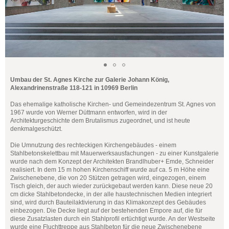
Umbau der St. Agnes Kirche zur Galerie Johann König,
Alexandrinenstraße 118-121 in 10969 Berlin
Das ehemalige katholische Kirchen- und Gemeindezentrum St. Agnes von
1967 wurde von Werner Düttmann entworfen, wird in der
Architekturgeschichte dem Brutalismus zugeordnet, und ist heute
denkmalgeschützt.
Die Umnutzung des rechteckigen Kirchengebäudes - einem
Stahlbetonskelettbau mit Mauerwerksausfachungen - zu einer Kunstgalerie
wurde nach dem Konzept der Architekten Brandlhuber+ Emde, Schneider
realisiert. In dem 15 m hohen Kirchenschiff wurde auf ca. 5 m Höhe eine
Zwischenebene, die von 20 Stützen getragen wird, eingezogen, einem
Tisch gleich, der auch wieder zurückgebaut werden kann. Diese neue 20
cm dicke Stahlbetondecke, in der alle haustechnischen Medien integriert
sind, wird durch Bauteilaktivierung in das Klimakonzept des Gebäudes
einbezogen. Die Decke liegt auf der bestehenden Empore auf, die für
diese Zusatzlasten durch ein Stahlprofil ertüchtigt wurde. An der Westseite
wurde eine Fluchttreppe aus Stahlbeton für die neue Zwischenebene