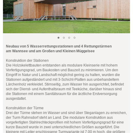
Neubau von 5 Wasserrettungsstationen und 4 Rettungstürmen
am Wannsee und am Großen und Kleinen Müggelsee
Konstruktion der Stationen
Die Holzskelettbauten entstanden als modulare Kleinserie mit hohem
Vorfertigungsgrad, um Baukosten und Bauzeit zu minimieren. Um den
Eingriff in Natur und Landschaft möglichst gering zu halten, wurden die
Stationen aufgeständert und mit 3-Schicht-Platten aus unbehandeltem
Lärchenholz verkleidet. Stirnseitig, zum Wasser hin ausgerichtet, befindet
sich der Dienst- und Aufenthaltsraum mit Teeküche, darüber hinaus sind
die Stationen mit einem Sanitätsraum für die ärztliche Erstversorgung
ausgestattet.
Konstruktion der Türme
Drei der Türme stehen im Wasser und sind über Steganlagen zu erreichen,
der Turm Rahnsdorf steht an Land. Die modulare Konstruktion aus
vorgefertigten Stahlrechteckprofilen mit hohem Vorfertigungsgrad für eine
kurze Bauzeit wurde in zwei unterschiedlichen Größen ausgeführt. Die
kleinere mit Leiter erschlossene Turmvariante ist 7,00 m hoch, die größere