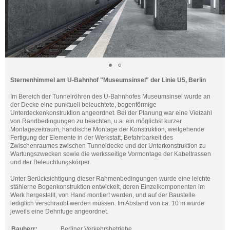
Sternenhimmel am U-Bahnhof "Museumsinsel" der Linie U5, Berlin
Im Bereich der Tunnelröhren des U-Bahnhofes Museumsinsel wurde an
der Decke eine punktuell beleuchtete, bogenförmige
Unterdeckenkonstruktion angeordnet. Bei der Planung war eine Vielzahl
von Randbedingungen zu beachten, u.a. ein möglichst kurzer
Montagezeitraum, händische Montage der Konstruktion, weitgehende
Fertigung der Elemente in der Werkstatt, Befahrbarkeit des
Zwischenraumes zwischen Tunneldecke und der Unterkonstruktion zu
Wartungszwecken sowie die werksseitige Vormontage der Kabeltrassen
und der Beleuchtungskörper.
Unter Berücksichtigung dieser Rahmenbedingungen wurde eine leichte
stählerne Bogenkonstruktion entwickelt, deren Einzelkomponenten im
Werk hergestellt, von Hand montiert werden, und auf der Baustelle
lediglich verschraubt werden müssen. Im Abstand von ca. 10 m wurde
jeweils eine Dehnfuge angeordnet.
Bauherr:
Berliner Verkehrsbetriebe