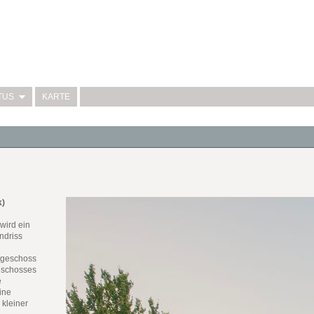
TUS
KARTE
k)
wird ein
ndriss
rgeschoss
geschosses
e
ine
kleiner