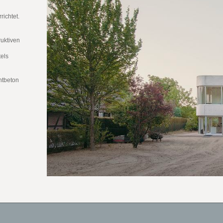
ichtet.
ruktiven
n
tels
htbeton