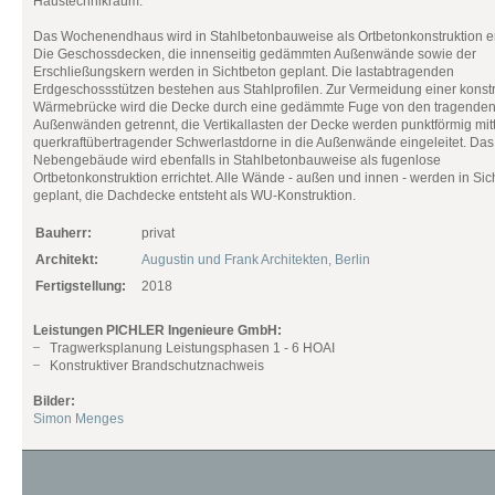
Haustechnikraum.
Das Wochenendhaus wird in Stahlbetonbauweise als Ortbetonkonstruktion err
Die Geschossdecken, die innenseitig gedämmten Außenwände sowie der
Erschließungskern werden in Sichtbeton geplant. Die lastabtragenden
Erdgeschossstützen bestehen aus Stahlprofilen. Zur Vermeidung einer konst
Wärmebrücke wird die Decke durch eine gedämmte Fuge von den tragende
Außenwänden getrennt, die Vertikallasten der Decke werden punktförmig mit
querkraftübertragender Schwerlastdorne in die Außenwände eingeleitet. Das
Nebengebäude wird ebenfalls in Stahlbetonbauweise als fugenlose
Ortbetonkonstruktion errichtet. Alle Wände - außen und innen - werden in Sic
geplant, die Dachdecke entsteht als WU-Konstruktion.
Bauherr:
privat
Architekt:
Augustin und Frank Architekten, Berlin
Fertigstellung:
2018
Leistungen PICHLER Ingenieure GmbH:
Tragwerksplanung Leistungsphasen 1 - 6 HOAI
Konstruktiver Brandschutznachweis
Bilder:
Simon Menges