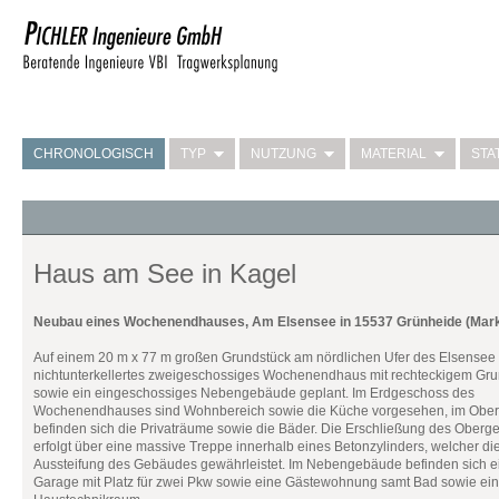
CHRONOLOGISCH
TYP
NUTZUNG
MATERIAL
STA
Haus am See in Kagel
Neubau eines Wochenendhauses, Am Elsensee in 15537 Grünheide (Mar
Auf einem 20 m x 77 m großen Grundstück am nördlichen Ufer des Elsensee 
nichtunterkellertes zweigeschossiges Wochenendhaus mit rechteckigem Gru
sowie ein eingeschossiges Nebengebäude geplant. Im Erdgeschoss des
Wochenendhauses sind Wohnbereich sowie die Küche vorgesehen, im Obe
befinden sich die Privaträume sowie die Bäder. Die Erschließung des Ober
erfolgt über eine massive Treppe innerhalb eines Betonzylinders, welcher di
Aussteifung des Gebäudes gewährleistet. Im Nebengebäude befinden sich e
Garage mit Platz für zwei Pkw sowie eine Gästewohnung samt Bad sowie ein 