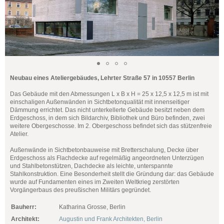
Neubau eines Ateliergebäudes, Lehrter Straße 57 in 10557 Berlin
Das Gebäude mit den Abmessungen L x B x H = 25 x 12,5 x 12,5 m ist mit
einschaligen Außenwänden in Sichtbetonqualität mit innenseitiger
Dämmung errichtet. Das nicht unterkellerte Gebäude besitzt neben dem
Erdgeschoss, in dem sich Bildarchiv, Bibliothek und Büro befinden, zwei
weitere Obergeschosse. Im 2. Obergeschoss befindet sich das stützenfreie
Atelier.
Außenwände in Sichtbetonbauweise mit Bretterschalung, Decke über
Erdgeschoss als Flachdecke auf regelmäßig angeordneten Unterzügen
und Stahlbetonstützen, Dachdecke als leichte, unterspannte
Stahlkonstruktion. Eine Besonderheit stellt die Gründung dar: das Gebäude
wurde auf Fundamenten eines im Zweiten Weltkrieg zerstörten
Vorgängerbaus des preußischen Militärs gegründet.
Bauherr:
Katharina Grosse, Berlin
Architekt:
Augustin und Frank Architekten, Berlin