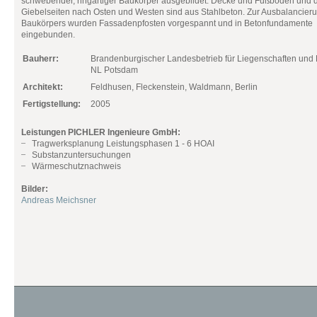
schwebender, ringartiger Baukörper ausgebildet. Decke und Fußboden und 
Giebelseiten nach Osten und Westen sind aus Stahlbeton. Zur Ausbalancier
Baukörpers wurden Fassadenpfosten vorgespannt und in Betonfundamente
eingebunden.
Bauherr:
Brandenburgischer Landesbetrieb für Liegenschaften und
NL Potsdam
Architekt:
Feldhusen, Fleckenstein, Waldmann, Berlin
Fertigstellung:
2005
Leistungen PICHLER Ingenieure GmbH:
Tragwerksplanung Leistungsphasen 1 - 6 HOAI
Substanzuntersuchungen
Wärmeschutznachweis
Bilder:
Andreas Meichsner