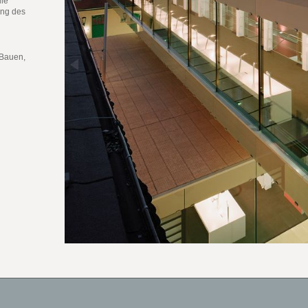
die
ung des
 Bauen,