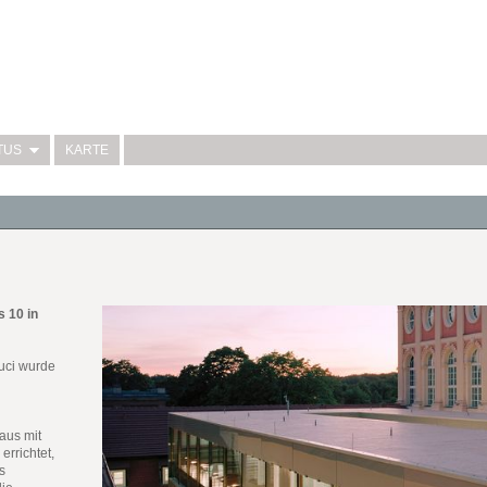
TUS
KARTE
 10 in
uci wurde
aus mit
rrichtet,
s