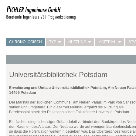
CHRONOLOGISCH
TYP
NUTZUNG
MATERIAL
STA
Universitätsbibliothek Potsdam
Erweiterung und Umbau Universitätsbibliothek Potsdam, Am Neuen Palais
14469 Potsdam
Der Marstall der südlichen Communs I am Neuen Palais im Park von Sansso
saniert und umgebaut. Ein gläserner Neubau ergänzt die Nutzung als
Bereichsbibliothek der Philosophischen Fakultät der Universität Potsdam.
Ein flacher, eingeschossiger Gebäudeteil verbindet den Baukörper des Neub
den Räumen des Altbaus. Der Neubau wurde auf wenigen Stahlbetonstützen e
so dass die Hofsituation weiterhin gegeben war. Das Obergeschoss wurde al