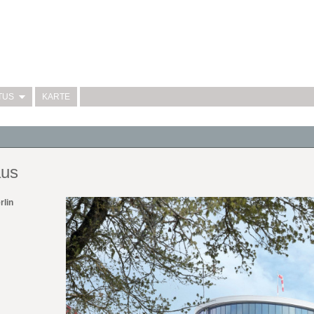
TUS
KARTE
aus
rlin