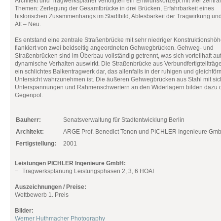
Architekt und Tragwerksplaner verfolgten ein Entwurfskonzept mit vier zentra
Themen: Zerlegung der Gesamtbrücke in drei Brücken, Erfahrbarkeit eines
historischen Zusammenhangs im Stadtbild, Ablesbarkeit der Tragwirkung un
Alt – Neu.
Es entstand eine zentrale Straßenbrücke mit sehr niedriger Konstruktionshöh
flankiert von zwei beidseitig angeordneten Gehwegbrücken. Gehweg- und
Straßenbrücken sind im Überbau vollständig getrennt, was sich vorteilhaft au
dynamische Verhalten auswirkt. Die Straßenbrücke aus Verbundfertigteilträger
ein schlichtes Balkentragwerk dar, das allenfalls in der ruhigen und gleichfö
Untersicht wahrzunehmen ist. Die äußeren Gehwegbrücken aus Stahl mit sic
Unterspannungen und Rahmenschwertern an den Widerlagern bilden dazu 
Gegenpol.
Bauherr:
Senatsverwaltung für Stadtentwicklung Berlin
Architekt:
ARGE Prof. Benedict Tonon und PICHLER Ingenieure Gm
Fertigstellung:
2001
Leistungen PICHLER Ingenieure GmbH:
Tragwerksplanung Leistungsphasen 2, 3, 6 HOAI
Auszeichnungen / Preise:
Wettbewerb 1. Preis
Bilder:
Werner Huthmacher Photography