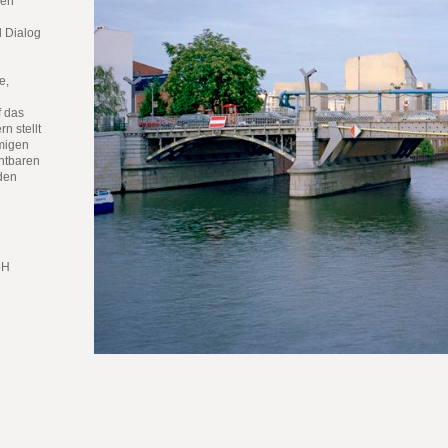
len
d Dialog
e,
f das
n stellt
rmigen
htbaren
den
bH