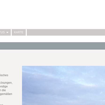
TUS
KARTE
pisches
 Lösungen,
endige
h die
eitgemäßen