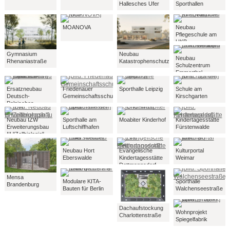
Hallesches Ufer
Sporthallen
MOANOVA
Neubau
Pflegeschule am
UKB
Gymnasium
Neubau
Neubau
Rhenaniastraße
Katastrophenschutzzentrum
Schulzentrum
Emmerthal
Ersatzneubau
Friedenauer
Sporthalle Leipzig
Schule am
Deutsch-
Gemeinschaftsschule
Kirschgarten
Polnisches
Gymnasium
Neubau IZW
Sporthalle am
Moabiter Kinderhof
Kindertagesstätte
Erweiterungsbau
Luftschiffhafen
Fürstenwalde
III "Zellbiologie"
Neubau Hort
Evangelische
Kulturportal
Eberswalde
Kindertagesstätte
Weimar
Dettmannsdorf
Mensa
Modulare KITA-
Sporthalle
Brandenburg
Bauten für Berlin
Walchenseestraße
Dachaufstockung
Wohnprojekt
Charlottenstraße
Spiegelfabrik