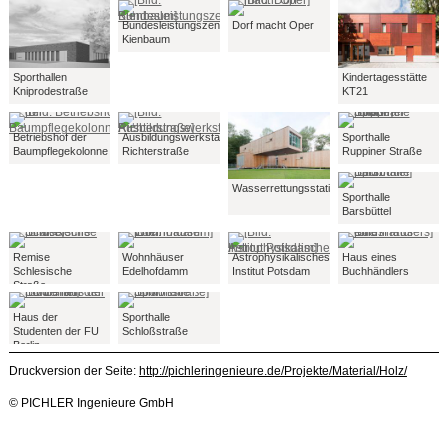
Bundesleistungszentrum
Dorf macht Oper
Kienbaum
Sporthallen
Kindertagesstätte
Kniprodestraße
KT21
Betriebshof der
Ausbildungswerkstätten
Sporthalle
Baumpflegekolonne
Richterstraße
Ruppiner Straße
Wasserrettungsstationen
Sporthalle
Barsbüttel
Remise
Wohnhäuser
Astrophysikalisches
Haus eines
Schlesische
Edelhofdamm
Institut Potsdam
Buchhändlers
Straße
Haus der
Sporthalle
Studenten der FU
Schloßstraße
Berlin
Druckversion der Seite:
http://pichleringenieure.de/Projekte/Material/Holz/
© PICHLER Ingenieure GmbH