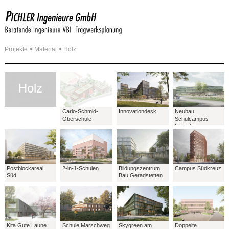
Projekte
>
Material
>
Holz
Holz
Carlo-Schmid-
Innovationdesk
Neubau
Oberschule
Schulcampus
Hameln
Postblockareal
2-in-1-Schulen
Bildungszentrum
Campus Südkreuz
Süd
Bau Geradstetten
Kita Gute Laune
Schule Marschweg
Skygreen am
Doppelte